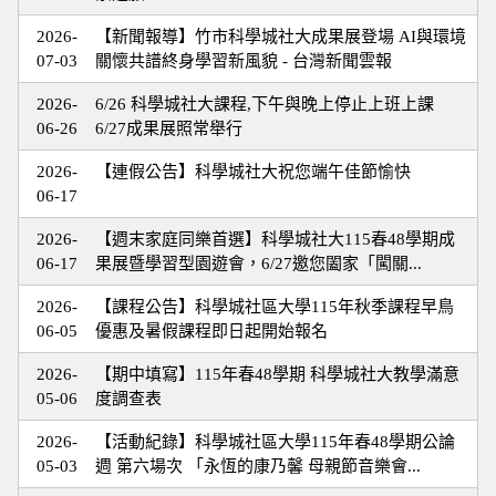
2026-
【新聞報導】竹市科學城社大成果展登場 AI與環境
07-03
關懷共譜終身學習新風貌 - 台灣新聞雲報
2026-
6/26 科學城社大課程,下午與晚上停止上班上課
06-26
6/27成果展照常舉行
2026-
【連假公告】科學城社大祝您端午佳節愉快
06-17
2026-
【週末家庭同樂首選】科學城社大115春48學期成
06-17
果展暨學習型園遊會，6/27邀您闔家「闖關...
2026-
【課程公告】科學城社區大學115年秋季課程早鳥
06-05
優惠及暑假課程即日起開始報名
2026-
【期中填寫】115年春48學期 科學城社大教學滿意
05-06
度調查表
2026-
【活動紀錄】科學城社區大學115年春48學期公論
05-03
週 第六場次 「永恆的康乃馨 母親節音樂會...